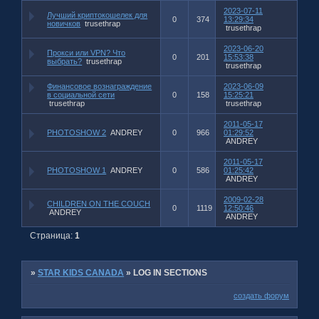
2023-07-11
Лучший криптокошелек для
0
374
13:29:34
новичков
trusethrap
trusethrap
2023-06-20
Прокси или VPN? Что
0
201
15:53:38
выбрать?
trusethrap
trusethrap
Финансовое вознаграждение
2023-06-09
в социальной сети
0
158
15:25:21
trusethrap
trusethrap
2011-05-17
PHOTOSHOW 2
ANDREY
0
966
01:29:52
ANDREY
2011-05-17
PHOTOSHOW 1
ANDREY
0
586
01:25:42
ANDREY
2009-02-28
CHILDREN ON THE COUCH
0
1119
12:50:46
ANDREY
ANDREY
Страница:
1
»
STAR KIDS CANADA
»
LOG IN SECTIONS
создать форум